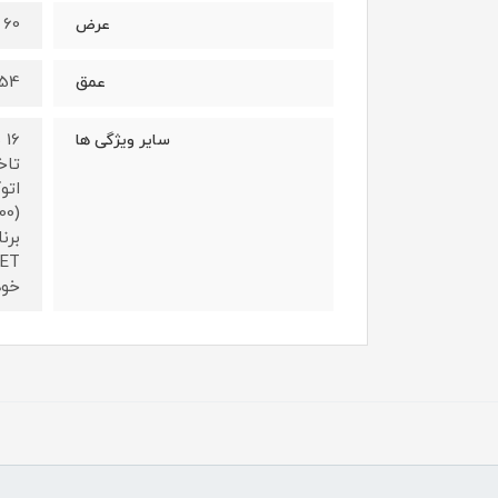
60 سانتی متر
عرض
54 سانتی مت
عمق
سایر ویژگی ها
خودکار دیگ DRUM CLEAN،