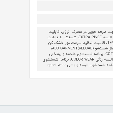
 و گرم جهت صرفه جویی در مصرف انرژی، قابلیت
تاخیر در زمان شروع شستشو 1 تا 24ساعت DELAY، قابلیت آبکشی اضافه البسه EXTRA RINSE، شستشو با قابلیت
اتوکشی آسان، قابلیت تنظیم دمای آب (20درجه تا 90 درجه سانتیگراد) TEMP، قابلیت تنظیم سرعت دور خشک کن
(600 تا 1400دور بر دقیقه) SPIN، قابلیت اضافه یا کم کردن البسه بعد از آغاز شستشو ADD GARMENT(RELOAD)،
برنامه شستشوی اقتصادی البسه نخی و کتان (مقرون به صرفه) COTTON ECO، برنامه شستشوی ملحفه و روتختی
DUVET، برنامه شستشوی البسه حجیم و ضخیم BULKY، برنامه شستشوی البسه رنگی COLOR WEAR، برنامه شستشوی