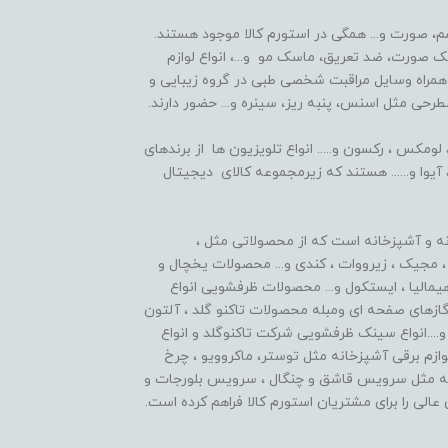
شم، صورت و... همگی در استورم کالا موجود هستند.
صورت، ضد تعریق، ماسک مو و...، انواع لوازم
مراه وسایل مراقبت شخصی طبی در گروه زیبایی و
طرحی مثل اسنس، پنبه ریز، سینره و... حضور دارند.
مکس ، رکسون و..... انواع تلویزیون ها از برندهای
وا و...... هستند که زیرمجموعه کالای دیجیتال
نه و آشپزخانه است که از محصولاتی مثل ،
 مجیک ، زیرووات ، کندی و... محصولات یخچال و
هیمالیا ، ایستکول و... محصولات ظرفشویی انواع
ق گازهای صفحه ای ومبله محصولات تاکنو گلد ، آلتون
و....انواع سینک ظرفشویی شرکت تاکنوگلد و انواع
لوازم برقی آشپزخانه مثل توستر، ماکروویو ، چرخ
خانه مثل سرویس قاشق و چنگال ، سرویس بلورجات و
عالی را برای مشتریان استورم کالا فراهم کرده است.