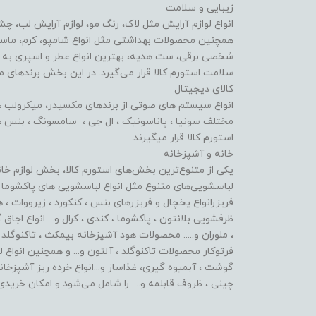
زیبایی و سلامت
انواع لوازم آرایش مثل لاک، رنگ مو، لوازم آرایش لب، چ
همچنین محصولات بهداشتی مثل انواع شامپو، کرم، ماسک 
شخصی برقی، ست هدیه، بهترین انواع عطر و اسپری به ه
سلامت استورم کالا قرار می‌گیرد. در این بخش برندهای م
کالای دیجیتال
انواع سیستم های صوتی از برندهای مکسیدر، میکرولب ، لو
مختلف سونیا ، پاناسونیک ، ال جی ، سامسونگ ، بنس ، آی
استورم کالا قرار میگیرند.
خانه و آشپزخانه
یکی از متنوع‌ترین بخش‌های استورم کالا، بخش لوازم خا
لباسشویی‌های متنوع مثل انواع لباسشویی های پاکشوما ،
فریزرانواع یخچال و فریزرهای بنس ، کنکورد ، زیرووات ، 
ظرفشویی بلانتون ، پاکشوما ، کندی ، کرال و... انواع اجا
، ملوران و..... محصولات هود آشپزخانه بیمکث ، تاکنوگلد 
فرتوکار محصولات تاکنوگلد ، آلتون و... و همچنین انواع 
گوشت ، آبمیوه گیری، غذاساز و...انواع خرده ریز آشپز
چینی ، ظروف قابلمه و.... را شامل می‌شود و امکان خریدی 