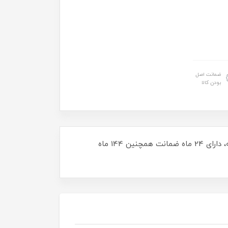
ضمانت اصل
بودن کالا
ماشین لباسشویی پاکشوما مدل BWF40801 دارای ظرفیت 8 کیلوگرمی و مجهز به موتور BLDC با قدرت 1400 دور بر دقیقه، دارای 24 ماه ضمانت همچنین 144 ماه