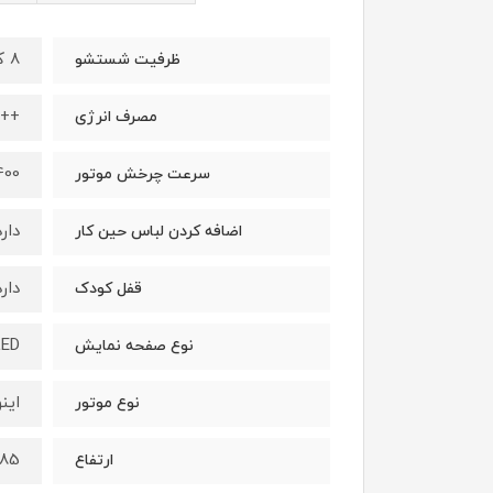
8 کیلوگرم
ظرفیت شستشو
++A
مصرف انرژی
1400 دور بر
سرعت چرخش موتور
دارد
اضافه کردن لباس حین کار
دارد
قفل کودک
LED
نوع صفحه نمایش
اینور
نوع موتور
85 سانتی متر
ارتفاع