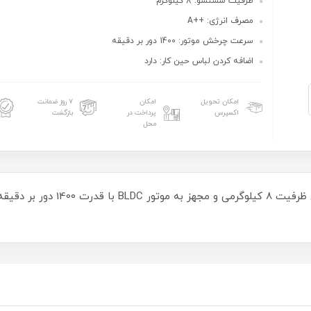
ظرفیت شستشو: 8 کیلوگرم
مصرف انرژی: ++A
سرعت چرخش موتور: 1400 دور بر دقیقه
اضافه کردن لباس حین کار: دارد
امکان تحویل
امکان
۷ روز ضمانت
اکسپرس
پرداخت در
بازگشت
محل