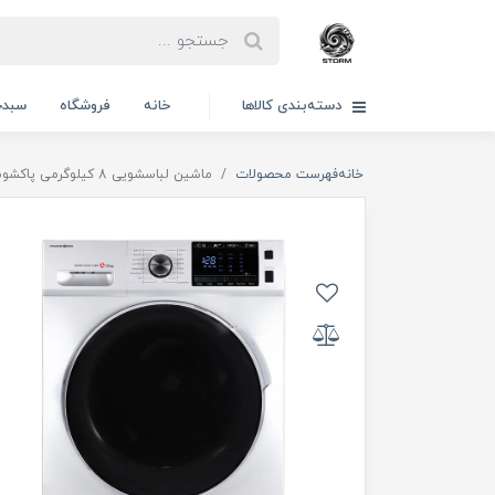
دسته‌بندی کالاها
خانه
فروشگاه
سبدخ
خانه
فهرست محصولات
ماشین لباسشویی 8 کیلوگرمی پاکشوما BWF40801