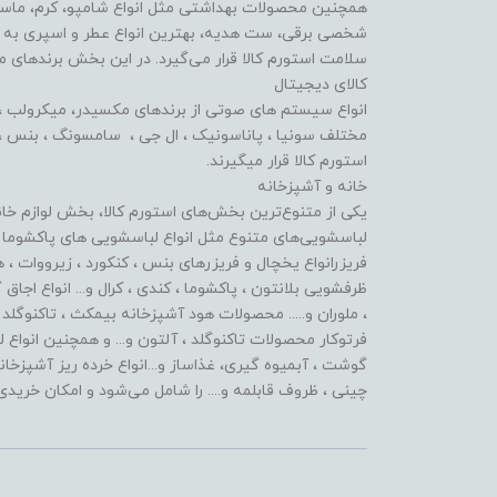
همچنین محصولات بهداشتی مثل انواع شامپو، کرم، ماسک 
شخصی برقی، ست هدیه، بهترین انواع عطر و اسپری به ه
سلامت استورم کالا قرار می‌گیرد. در این بخش برندهای م
کالای دیجیتال
انواع سیستم های صوتی از برندهای مکسیدر، میکرولب ، لو
مختلف سونیا ، پاناسونیک ، ال جی ، سامسونگ ، بنس ، آی
استورم کالا قرار میگیرند.
خانه و آشپزخانه
یکی از متنوع‌ترین بخش‌های استورم کالا، بخش لوازم خا
لباسشویی‌های متنوع مثل انواع لباسشویی های پاکشوما ،
فریزرانواع یخچال و فریزرهای بنس ، کنکورد ، زیرووات ، 
ظرفشویی بلانتون ، پاکشوما ، کندی ، کرال و... انواع اجا
، ملوران و..... محصولات هود آشپزخانه بیمکث ، تاکنوگلد 
فرتوکار محصولات تاکنوگلد ، آلتون و... و همچنین انواع 
گوشت ، آبمیوه گیری، غذاساز و...انواع خرده ریز آشپز
چینی ، ظروف قابلمه و.... را شامل می‌شود و امکان خریدی 