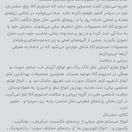
تقریبا می‌توان گفت محصولی وجود ندارد که استورم کالا برای مشتریان
خود در سراسر کشور فراهم نکرده باشد. شما می‌توانید در تمامی روزهای
هفته و تمامی شبانه روز یا در روزهای خاصی مثل حراج شگفت انگیز
استورم کالا که محصولات دارای تخفیف عالی می‌شوند، سفارش خود را
به سادگی ثبت کرده و در روز و محدوده زمانی مناسب خود، درب منزل
تحویل بگیرید. بعضی از گروه‌های اصلی و زیر مجموعه‌های پرطرفدار
محصولات استورم کالا شامل مواردی می‌شود که در ادامه به معرفی
آن‌ها می‌پردازیم.
زیبایی و سلامت
انواع لوازم آرایش مثل لاک، رنگ مو، لوازم آرایش لب، چشم، صورت و...
همگی در استورم کالا موجود هستند. همچنین محصولات بهداشتی مثل
انواع شامپو، کرم، ماسک صورت، ضد تعریق، ماسک مو و...، انواع لوازم
شخصی برقی، ست هدیه، بهترین انواع عطر و اسپری به همراه وسایل
مراقبت شخصی طبی در گروه زیبایی و سلامت استورم کالا قرار می‌گیرد.
در این بخش برندهای مطرحی مثل اسنس، پنبه ریز، سینره و... حضور
دارند.
کالای دیجیتال
انواع سیستم های صوتی از برندهای مکسیدر، میکرولب ، لومکس ،
رکسون و..... انواع تلویزیون ها از برندهای مختلف سونیا ، پاناسونیک ،