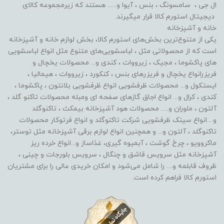
ال جی ، سامسونگ ، بنس ، آیوا و...... هستند که زیرمجموعه کالای
دیجیتال استورم کالا قرار میگیرند.
خانه و آشپزخانه
یکی از متنوع‌ترین بخش‌های استورم کالا، بخش لوازم خانه و آشپزخانه
است که از محصولاتی مثل ، لباسشویی‌های متنوع مثل انواع لباسشویی
های پاکشوما ، مجیک ، زیرووات ، کندی و... محصولات یخچال و
فریزرانواع یخچال و فریزرهای بنس ، کنکورد ، زیرووات ، هیمالیا ،
ایستکول و... محصولات ظرفشویی انواع ظرفشویی بلانتون ، پاکشوما ،
کندی ، کرال و... انواع اجاق گازهای صفحه ای ومبله محصولات تاکنو گلد ،
آلتون ، ملوران و..... محصولات هود آشپزخانه بیمکث ، تاکنوگلد
و....انواع سینک ظرفشویی شرکت تاکنوگلد و انواع فرتوکار محصولات
تاکنوگلد ، آلتون و... و همچنین انواع لوازم برقی آشپزخانه مثل توستر،
ماکروویو ، چرخ گوشت ، آبمیوه گیری، غذاساز و...انواع خرده ریز
آشپزخانه مثل سرویس قاشق و چنگال ، سرویس بلورجات و چینی ،
ظروف قابلمه و.... را شامل می‌شود و امکان خریدی عالی را برای مشتریان
استورم کالا فراهم کرده است.