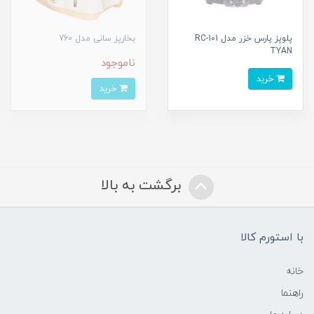
پلوپز پارس خزر مدل RC-101
بخارپز سانی مدل 760
TYAN
ناموجود
خرید
خرید
برگشت به بالا
با استورم کالا
خانه
راهنما