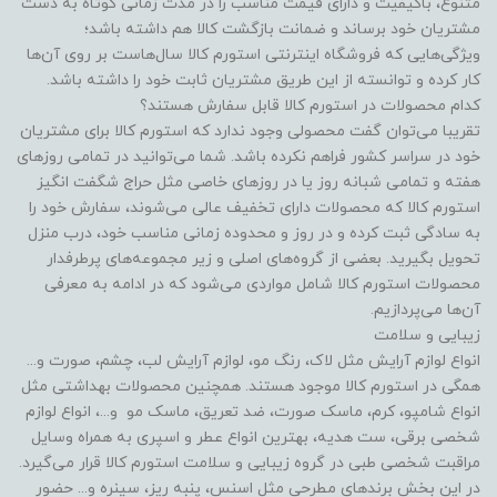
متنوع، باکیفیت و دارای قیمت مناسب را در مدت زمانی کوتاه به دست
مشتریان خود برساند و ضمانت بازگشت کالا هم داشته باشد؛
ویژگی‌هایی که فروشگاه اینترنتی استورم کالا سال‌هاست بر روی آن‌ها
کار کرده و توانسته از این طریق مشتریان ثابت خود را داشته باشد.
کدام محصولات در استورم کالا قابل سفارش هستند؟
تقریبا می‌توان گفت محصولی وجود ندارد که استورم کالا برای مشتریان
خود در سراسر کشور فراهم نکرده باشد. شما می‌توانید در تمامی روزهای
هفته و تمامی شبانه روز یا در روزهای خاصی مثل حراج شگفت انگیز
استورم کالا که محصولات دارای تخفیف عالی می‌شوند، سفارش خود را
به سادگی ثبت کرده و در روز و محدوده زمانی مناسب خود، درب منزل
تحویل بگیرید. بعضی از گروه‌های اصلی و زیر مجموعه‌های پرطرفدار
محصولات استورم کالا شامل مواردی می‌شود که در ادامه به معرفی
آن‌ها می‌پردازیم.
زیبایی و سلامت
انواع لوازم آرایش مثل لاک، رنگ مو، لوازم آرایش لب، چشم، صورت و...
همگی در استورم کالا موجود هستند. همچنین محصولات بهداشتی مثل
انواع شامپو، کرم، ماسک صورت، ضد تعریق، ماسک مو و...، انواع لوازم
شخصی برقی، ست هدیه، بهترین انواع عطر و اسپری به همراه وسایل
مراقبت شخصی طبی در گروه زیبایی و سلامت استورم کالا قرار می‌گیرد.
در این بخش برندهای مطرحی مثل اسنس، پنبه ریز، سینره و... حضور