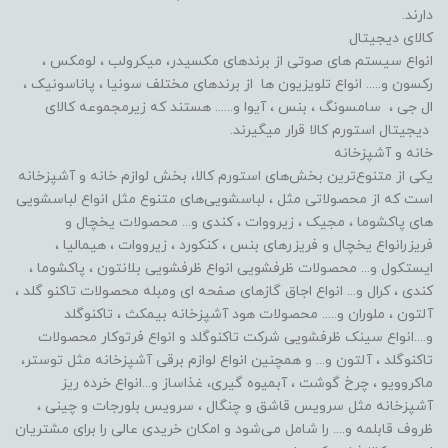
دارند.
کالای دیجیتال
انواع سیستم های صوتی از برندهای مکسیدر، میکرولب ، لومکس ،
رکسون و..... انواع تلویزیون ها از برندهای مختلف سونیا ، پاناسونیک ،
ال جی ، سامسونگ ، بنس ، آیوا و...... هستند که زیرمجموعه کالای
دیجیتال استورم کالا قرار میگیرند.
خانه و آشپزخانه
یکی از متنوع‌ترین بخش‌های استورم کالا، بخش لوازم خانه و آشپزخانه
است که از محصولاتی مثل ، لباسشویی‌های متنوع مثل انواع لباسشویی
های پاکشوما ، مجیک ، زیرووات ، کندی و... محصولات یخچال و
فریزرانواع یخچال و فریزرهای بنس ، کنکورد ، زیرووات ، هیمالیا ،
ایستکول و... محصولات ظرفشویی انواع ظرفشویی بلانتون ، پاکشوما ،
کندی ، کرال و... انواع اجاق گازهای صفحه ای ومبله محصولات تاکنو گلد ،
آلتون ، ملوران و..... محصولات هود آشپزخانه بیمکث ، تاکنوگلد
و....انواع سینک ظرفشویی شرکت تاکنوگلد و انواع فرتوکار محصولات
تاکنوگلد ، آلتون و... و همچنین انواع لوازم برقی آشپزخانه مثل توستر،
ماکروویو ، چرخ گوشت ، آبمیوه گیری، غذاساز و...انواع خرده ریز
آشپزخانه مثل سرویس قاشق و چنگال ، سرویس بلورجات و چینی ،
ظروف قابلمه و.... را شامل می‌شود و امکان خریدی عالی را برای مشتریان