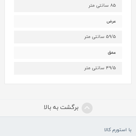
85 سانتی متر
عرض
59/5 سانتی متر
عمق
49/5 سانتی متر
برگشت به بالا
با استورم کالا