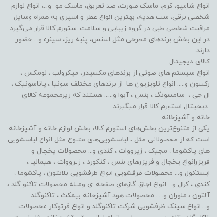
انواع شامپو، کرم، ماسک صورت، ضد تعریق، ماسک مو و...، انواع لوازم
شخصی برقی، ست هدیه، بهترین انواع عطر و اسپری به همراه وسایل
مراقبت شخصی طبی در گروه زیبایی و سلامت استورم کالا قرار می‌گیرد.
در این بخش برندهای مطرحی مثل اسنس، پنبه ریز، سینره و... حضور
دارند.
کالای دیجیتال
انواع سیستم های صوتی از برندهای مکسیدر، میکرولب ، لومکس ،
رکسون و..... انواع تلویزیون ها از برندهای مختلف سونیا ، پاناسونیک ،
ال جی ، سامسونگ ، بنس ، آیوا و...... هستند که زیرمجموعه کالای
دیجیتال استورم کالا قرار میگیرند.
خانه و آشپزخانه
یکی از متنوع‌ترین بخش‌های استورم کالا، بخش لوازم خانه و آشپزخانه
است که از محصولاتی مثل ، لباسشویی‌های متنوع مثل انواع لباسشویی
های پاکشوما ، مجیک ، زیرووات ، کندی و... محصولات یخچال و
فریزرانواع یخچال و فریزرهای بنس ، کنکورد ، زیرووات ، هیمالیا ،
ایستکول و... محصولات ظرفشویی انواع ظرفشویی بلانتون ، پاکشوما ،
کندی ، کرال و... انواع اجاق گازهای صفحه ای ومبله محصولات تاکنو گلد ،
آلتون ، ملوران و..... محصولات هود آشپزخانه بیمکث ، تاکنوگلد
و....انواع سینک ظرفشویی شرکت تاکنوگلد و انواع فرتوکار محصولات