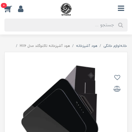
0
خانه
لوازم خانگی
هود آشپزخانه
هود آشپزخانه تاکنوگلد مدل H116