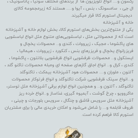
رکسون و..... انواع تلویزیون ها از برندهای مختلف سونیا ، پاناسونیک ،
ال جی ، سامسونگ ، بنس ، آیوا و...... هستند که زیرمجموعه کالای
دیجیتال استورم کالا قرار میگیرند.
خانه و آشپزخانه
یکی از متنوع‌ترین بخش‌های استورم کالا، بخش لوازم خانه و آشپزخانه
است که از محصولاتی مثل ، لباسشویی‌های متنوع مثل انواع لباسشویی
های پاکشوما ، مجیک ، زیرووات ، کندی و... محصولات یخچال و
فریزرانواع یخچال و فریزرهای بنس ، کنکورد ، زیرووات ، هیمالیا ،
ایستکول و... محصولات ظرفشویی انواع ظرفشویی بلانتون ، پاکشوما ،
کندی ، کرال و... انواع اجاق گازهای صفحه ای ومبله محصولات تاکنو گلد ،
آلتون ، ملوران و..... محصولات هود آشپزخانه بیمکث ، تاکنوگلد
و....انواع سینک ظرفشویی شرکت تاکنوگلد و انواع فرتوکار محصولات
تاکنوگلد ، آلتون و... و همچنین انواع لوازم برقی آشپزخانه مثل توستر،
ماکروویو ، چرخ گوشت ، آبمیوه گیری، غذاساز و...انواع خرده ریز
آشپزخانه مثل سرویس قاشق و چنگال ، سرویس بلورجات و چینی ،
ظروف قابلمه و.... را شامل می‌شود و امکان خریدی عالی را برای مشتریان
استورم کالا فراهم کرده است.