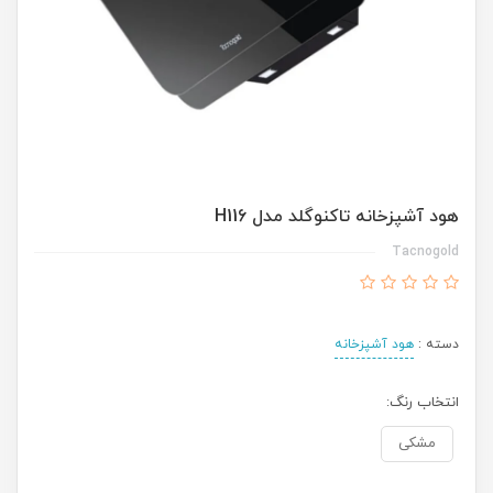
هود آشپزخانه تاکنوگلد مدل H116
Tacnogold
دسته :
هود آشپزخانه
انتخاب رنگ:
مشکی