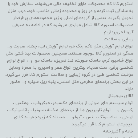
استورم کالا که محصولات دارای تخفیف عالی می‌شوند، سفارش خود را
به سادگی ثبت کرده و در روز و محدوده زمانی مناسب خود، درب منزل
تحویل بگیرید. بعضی از گروه‌های اصلی و زیر مجموعه‌های پرطرفدار
محصولات استورم کالا شامل مواردی می‌شود که در ادامه به معرفی
آن‌ها می‌پردازیم.
زیبایی و سلامت
انواع لوازم آرایش مثل لاک، رنگ مو، لوازم آرایش لب، چشم، صورت و...
همگی در استورم کالا موجود هستند. همچنین محصولات بهداشتی مثل
انواع شامپو، کرم، ماسک صورت، ضد تعریق، ماسک مو و...، انواع لوازم
شخصی برقی، ست هدیه، بهترین انواع عطر و اسپری به همراه وسایل
مراقبت شخصی طبی در گروه زیبایی و سلامت استورم کالا قرار می‌گیرد.
در این بخش برندهای مطرحی مثل اسنس، پنبه ریز، سینره و... حضور
دارند.
کالای دیجیتال
انواع سیستم های صوتی از برندهای مکسیدر، میکرولب ، لومکس ،
رکسون و..... انواع تلویزیون ها از برندهای مختلف سونیا ، پاناسونیک ،
ال جی ، سامسونگ ، بنس ، آیوا و...... هستند که زیرمجموعه کالای
دیجیتال استورم کالا قرار میگیرند.
خانه و آشپزخانه