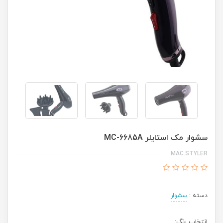
سشوار مک استایلر MC-6685A
MAC.STYLER
دسته :
سشوار
انتخاب رنگ: