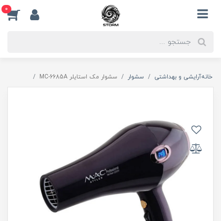
0
خانه
آرایشی و بهداشتی
سشوار
سشوار مک استایلر MC-6685A