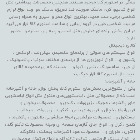
همگی در استورم کالا موجود هستند. همچنین محصولات بهداشتی مثل
انواع شامپو، کرم، ماسک صورت، ضد تعریق، ماسک مو و...، انواع لوازم
شخصی برقی، ست هدیه، بهترین انواع عطر و اسپری به همراه وسایل
مراقبت شخصی طبی در گروه زیبایی و سلامت استورم کالا قرار می‌گیرد.
در این بخش برندهای مطرحی مثل اسنس، پنبه ریز، سینره و... حضور
دارند.
کالای دیجیتال
انواع سیستم های صوتی از برندهای مکسیدر، میکرولب ، لومکس ،
رکسون و..... انواع تلویزیون ها از برندهای مختلف سونیا ، پاناسونیک ،
ال جی ، سامسونگ ، بنس ، آیوا و...... هستند که زیرمجموعه کالای
دیجیتال استورم کالا قرار میگیرند.
خانه و آشپزخانه
یکی از متنوع‌ترین بخش‌های استورم کالا، بخش لوازم خانه و آشپزخانه
است که از محصولاتی مثل ، لباسشویی‌های متنوع مثل انواع لباسشویی
های پاکشوما ، مجیک ، زیرووات ، کندی و... محصولات یخچال و
فریزرانواع یخچال و فریزرهای بنس ، کنکورد ، زیرووات ، هیمالیا ،
ایستکول و... محصولات ظرفشویی انواع ظرفشویی بلانتون ، پاکشوما ،
کندی ، کرال و... انواع اجاق گازهای صفحه ای ومبله محصولات تاکنو گلد ،
آلتون ، ملوران و..... محصولات هود آشپزخانه بیمکث ، تاکنوگلد
و....انواع سینک ظرفشویی شرکت تاکنوگلد و انواع فرتوکار محصولات