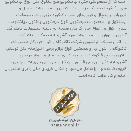
است که از محصولاتی مثل ، لباسشویی‌های متنوع مثل انواع لباسشویی
های پاکشوما ، مجیک ، زیرووات ، کندی و... محصولات یخچال و
فریزرانواع یخچال و فریزرهای بنس ، کنکورد ، زیرووات ، هیمالیا ،
ایستکول و... محصولات ظرفشویی انواع ظرفشویی بلانتون ، پاکشوما ،
کندی ، کرال و... انواع اجاق گازهای صفحه ای ومبله محصولات تاکنو گلد ،
آلتون ، ملوران و..... محصولات هود آشپزخانه بیمکث ، تاکنوگلد
و....انواع سینک ظرفشویی شرکت تاکنوگلد و انواع فرتوکار محصولات
تاکنوگلد ، آلتون و... و همچنین انواع لوازم برقی آشپزخانه مثل توستر،
ماکروویو ، چرخ گوشت ، آبمیوه گیری، غذاساز و...انواع خرده ریز
آشپزخانه مثل سرویس قاشق و چنگال ، سرویس بلورجات و چینی ،
ظروف قابلمه و.... را شامل می‌شود و امکان خریدی عالی را برای مشتریان
استورم کالا فراهم کرده است.