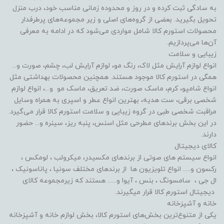
به سادگی ثبت کرده و در روز و محدوده زمانی مناسب خود، درب منزل
تحویل بگیرید. بعضی از گروه‌های اصلی و زیر مجموعه‌های پرطرفدار
محصولات استورم کالا شامل مواردی می‌شود که در ادامه به معرفی
آن‌ها می‌پردازیم.
زیبایی و سلامت
انواع لوازم آرایش مثل لاک، رنگ مو، لوازم آرایش لب، چشم، صورت و...
همگی در استورم کالا موجود هستند. همچنین محصولات بهداشتی مثل
انواع شامپو، کرم، ماسک صورت، ضد تعریق، ماسک مو و...، انواع لوازم
شخصی برقی، ست هدیه، بهترین انواع عطر و اسپری به همراه وسایل
مراقبت شخصی طبی در گروه زیبایی و سلامت استورم کالا قرار می‌گیرد.
در این بخش برندهای مطرحی مثل اسنس، پنبه ریز، سینره و... حضور
دارند.
کالای دیجیتال
انواع سیستم های صوتی از برندهای مکسیدر، میکرولب ، لومکس ،
رکسون و..... انواع تلویزیون ها از برندهای مختلف سونیا ، پاناسونیک ،
ال جی ، سامسونگ ، بنس ، آیوا و...... هستند که زیرمجموعه کالای
دیجیتال استورم کالا قرار میگیرند.
خانه و آشپزخانه
یکی از متنوع‌ترین بخش‌های استورم کالا، بخش لوازم خانه و آشپزخانه