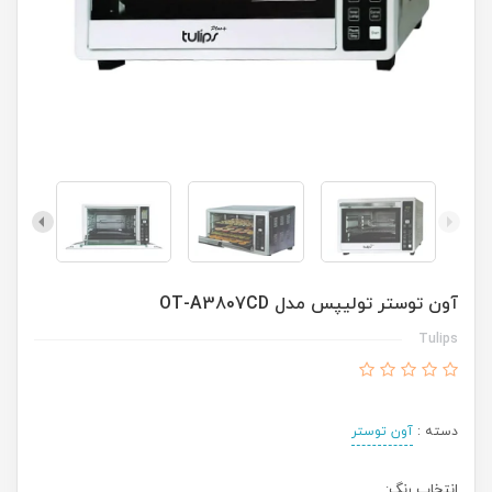
آون توستر تولیپس مدل OT-A3807CD
Tulips
دسته :
آون توستر
انتخاب رنگ: